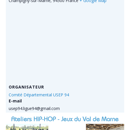
Champigny-sur-Marne
,
94500
France
+ Google Map
ORGANISATEUR
Comité Départemental USEP 94
E-mail
usep94.ligue94@gmail.com