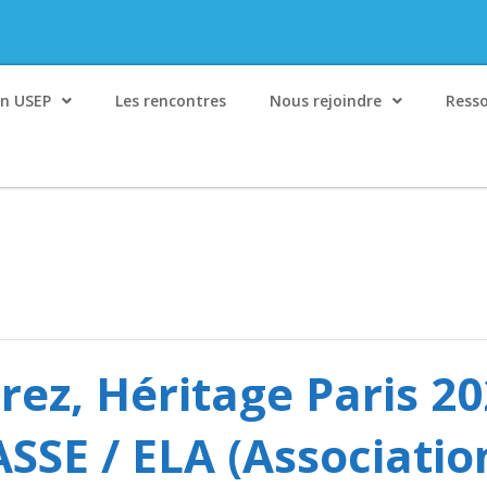
on USEP
Les rencontres
Nous rejoindre
Ress
urez, Héritage Paris 2
SSE / ELA (Associatio