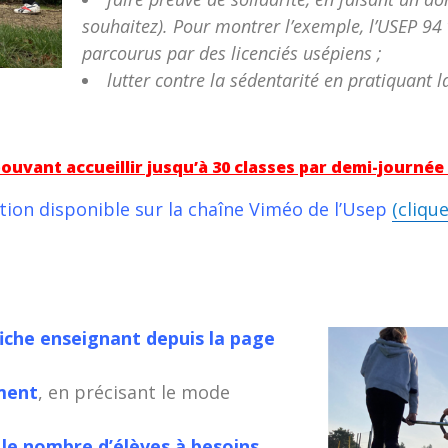
souhaitez). Pour montrer l’exemple, l’USEP 94
parcourus par des licenciés usépiens ;
lutter contre la sédentarité en pratiquant 
uvant accueillir jusqu’à 30 classes par demi-journée 
tion disponible sur la chaîne Viméo de l’Usep
(clique
fiche enseignant depuis la page
ement
, en précisant le mode
 le nombre d’élèves à besoins