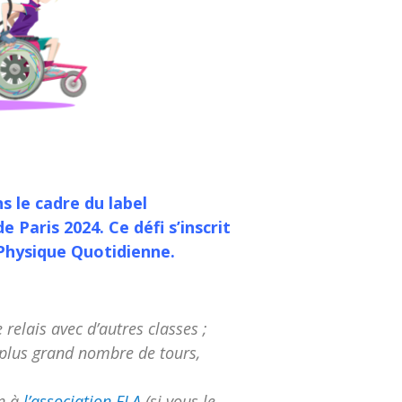
s le cadre du label
 Paris 2024. Ce défi s’inscrit
é Physique Quotidienne.
 relais avec d’autres classes ;
 plus grand nombre de tours,
on à
l’association ELA
(si vous le