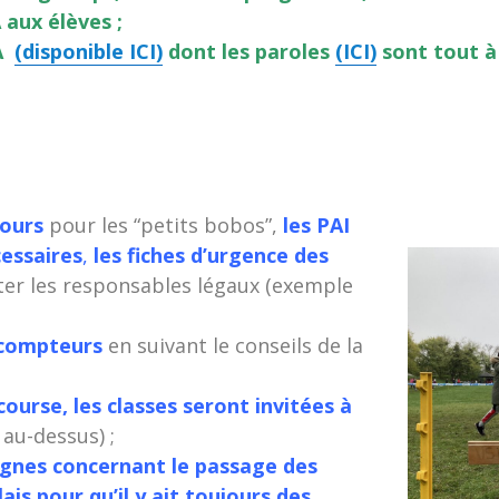
 aux élèves ;
LA
(disponible ICI)
dont les paroles
(ICI)
sont tout à
cours
pour les “petits bobos”,
les PAI
essaires
,
les fiches d’urgence des
er les responsables légaux (exemple
s compteurs
en suivant le conseils de la
ourse, les classes seront invitées à
 au-dessus) ;
signes concernant le passage des
ais pour qu’il y ait toujours des