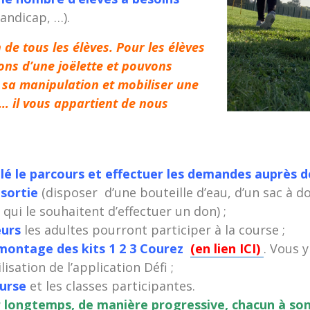
handicap, …).
n de tous les élèves. Pour les élèves
ons d’une joëlette et pouvons
à sa manipulation et mobiliser une
… il vous appartient de nous
allé le parcours et effectuer les demandes auprès de
 sortie
(disposer d’une bouteille d’eau, d’un sac à d
qui le souhaitent d’effectuer un don) ;
urs
les adultes pourront participer à la course ;
e montage des kits 1 2 3 Courez
(en
lien ICI)
. Vous 
sation de l’application Défi ;
ourse
et les classes participantes.
ir longtemps, de manière progressive, chacun à so