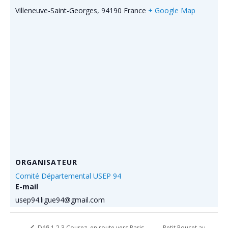
Villeneuve-Saint-Georges
,
94190
France
+ Google Map
ORGANISATEUR
Comité Départemental USEP 94
E-mail
usep94.ligue94@gmail.com
Petit Poucet au
Défi 1 2 3 Courez, en route vers Paris