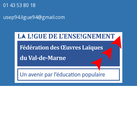
01 43 53 80 18
usep94.ligue94@gmail.com