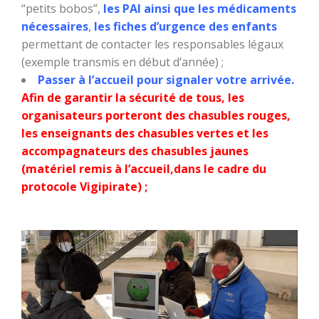
“petits bobos”,
les PAI ainsi que les médicaments
nécessaires
,
les fiches d’urgence des enfants
permettant de contacter les responsables légaux
(exemple transmis en début d’année) ;
Passer à l’accueil pour signaler votre arrivée.
Afin de garantir la sécurité de tous, les
organisateurs porteront des chasubles rouges,
les enseignants des chasubles vertes et les
accompagnateurs des chasubles jaunes
(matériel remis à l’accueil,dans le cadre du
protocole Vigipirate) ;