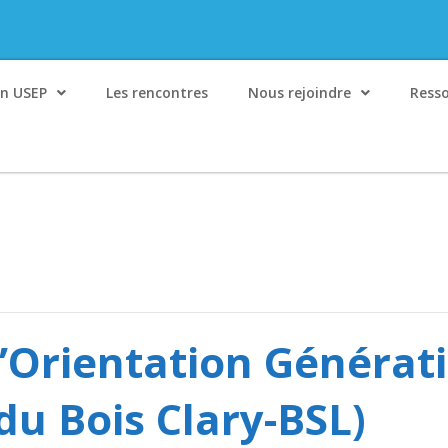
on USEP
Les rencontres
Nous rejoindre
Ress
d’Orientation Générat
 du Bois Clary-BSL)