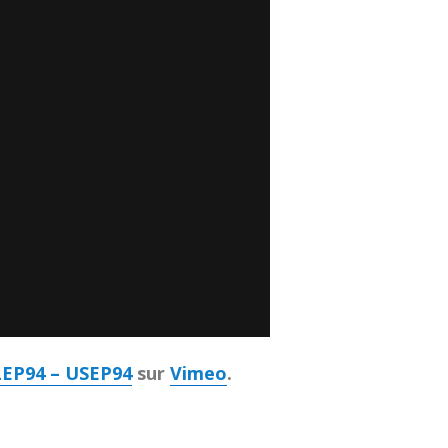
EP94 – USEP94
sur
Vimeo
.