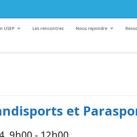
on USEP
Les rencontres
Nous rejoindre
Ress
ndisports et Paraspo
4, 9h00
-
12h00