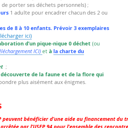
 de porter ses déchets personnels) ;
urs
1 adulte pour encadrer chacun des 2 ou
es de 8 à 10 enfants. Prévoir 3 exemplaires
lécharger ici)
élaboration d’un pique-nique 0 déchet
(ou
téléchargement ICI)
et
à
la charte du
et
;
a découverte de la faune et de la flore qui
épondre plus aisément aux énigmes.
S
P peuvent bénéficier d’une aide au financement du t
 arrêtée par l’USEP 94 pour l’ensemble des rencontr