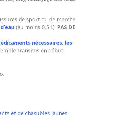
ussures de sport ou de marche,
 d’eau
(au moins 0,5 l.).
PAS DE
 médicaments nécessaires
,
les
xemple transmis en début
o.
ants et de chasubles jaunes