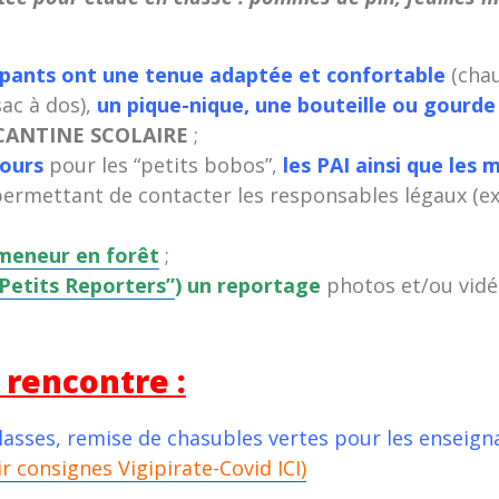
icipants ont une tenue adaptée et confortable
(cha
ac à dos),
un pique-nique, une bouteille ou gourde
CANTINE SCOLAIRE
;
cours
pour les “petits bobos”,
les PAI ainsi que les
ermettant de contacter les responsables légaux (e
omeneur en forêt
;
Petits Reporters”
) un reportage
photos et/ou vidé
 rencontre :
lasses, remise de chasubles vertes pour les enseign
ir consignes Vigipirate-Covid ICI)