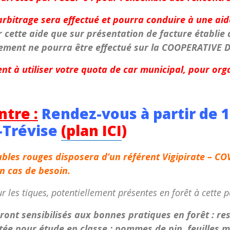
rbitrage sera effectué et pourra conduire à une aid
cette aide que sur présentation de facture établie à
ement ne pourra être effectué sur la COOPERATIVE D
t à utiliser votre quota de car municipal, pour orga
ntre :
Rendez-vous à partir de 1
-Trévise
(plan ICI
)
bles rouges disposera d’
un référent Vigipirate – C
en cas de besoin
.
 les tiques, potentiellement présentes en forêt à cette 
ront sensibilisés aux bonnes pratiques en forêt : res
mitée pour étude en classe : pommes de pin, feuilles m