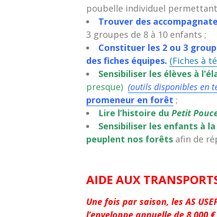
poubelle individuel permettant
Trouver des accompagnate
3 groupes de 8 à 10 enfants ;
Constituer les 2 ou 3 group
des fiches équipes.
(Fiches à té
Sensibiliser les élèves à l’
presque)
(outils disponibles en 
promeneur en forêt
;
Lire l’histoire du
Petit Pouc
Sensibiliser les enfants à l
peuplent nos forêts
afin de r
AIDE AUX TRANSPORT
Une fois par saison, les AS USE
l’enveloppe annuelle de 8 000 €