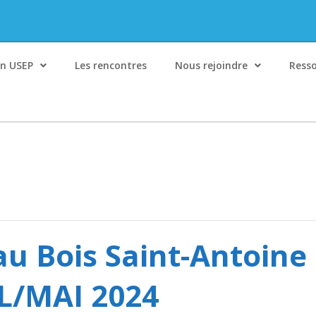
on USEP
Les rencontres
Nous rejoindre
Ress
au Bois Saint-Antoine 
IL/MAI 2024