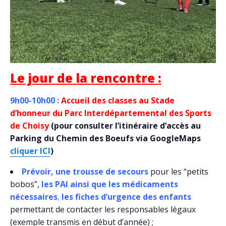
Le jour de la rencontre :
9h00-10h00 :
Accueil des classes au
Stade
d’honneur du Parc Interdépartemental des Sports
de Choisy
(pour consulter l’itinéraire d’accès au
Parking du Chemin des Boeufs via GoogleMaps
cliquer ICI
)
Prévoir, une trousse de secours
pour les “petits
bobos”,
les PAI ainsi que les médicaments
nécessaires
,
les fiches d’urgence des enfants
permettant de contacter les responsables légaux
(exemple transmis en début d’année) ;