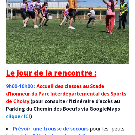
Le jour de la rencontre :
9h00-10h00 :
Accueil des classes au
Stade
d’honneur du Parc Interdépartemental des Sports
de Choisy
(pour consulter l’itinéraire d’accès au
Parking du Chemin des Boeufs via GoogleMaps
cliquer ICI
)
Prévoir, une trousse de secours
pour les “petits