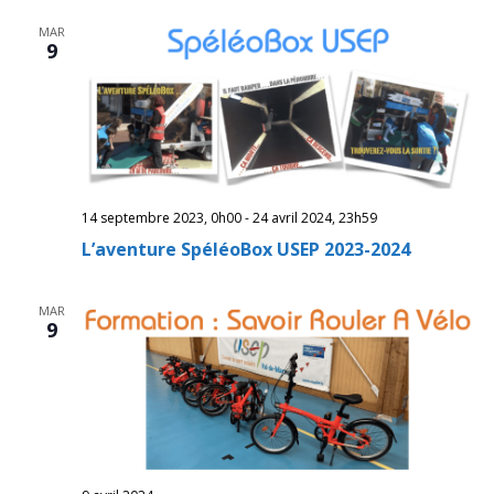
navig
Év
MAR
de
9
vues
Évèn
14 septembre 2023, 0h00
-
24 avril 2024, 23h59
L’aventure SpéléoBox USEP 2023-2024
MAR
9