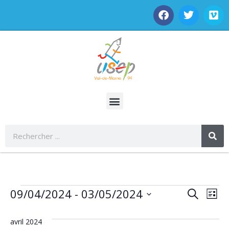
Rech
Na
09/04/2024
 - 
03/05/2024
Recherche
Liste
Sélectionnez
de
et
une
date.
avril 2024
vu