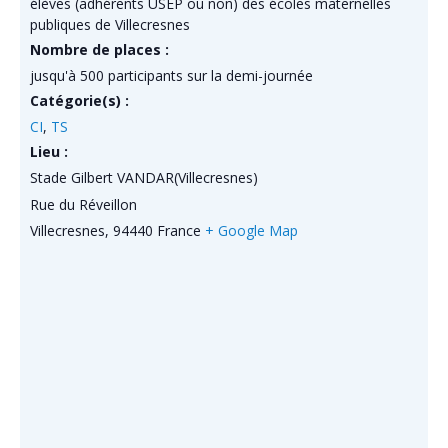
élèves (adhérents USEP ou non) des écoles maternelles
publiques de Villecresnes
Nombre de places :
jusqu'à 500 participants sur la demi-journée
Catégorie(s) :
CI
,
TS
Lieu :
Stade Gilbert VANDAR(Villecresnes)
Rue du Réveillon
Villecresnes
,
94440
France
+ Google Map