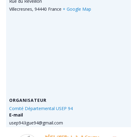
Rue du Réveillon
Villecresnes
,
94440
France
+ Google Map
ORGANISATEUR
Comité Départemental USEP 94
E-mail
usep94.ligue94@gmail.com