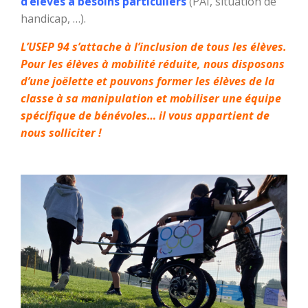
d’élèves à besoins particuliers
(PAI, situation de
handicap, …).
L’USEP 94 s’attache à l’inclusion de tous les élèves.
Pour les élèves à mobilité réduite, nous disposons
d’une joëlette et pouvons former les élèves de la
classe à sa manipulation et mobiliser une équipe
spécifique de bénévoles… il vous appartient de
nous solliciter !