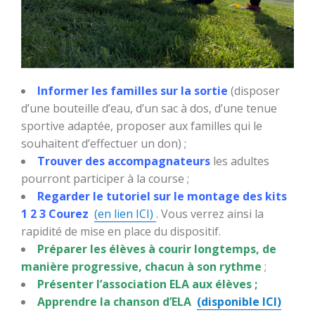
Informer les familles sur la sortie
(disposer
d’une bouteille d’eau, d’un sac à dos, d’une tenue
sportive adaptée, proposer aux familles qui le
souhaitent d’effectuer un don) ;
Trouver des accompagnateurs
les adultes
pourront participer à la course ;
Regarder le tutoriel sur le montage des kits
1 2 3 Courez
(en lien ICI)
. Vous verrez ainsi la
rapidité de mise en place du dispositif.
Préparer les élèves à courir longtemps, de
manière progressive, chacun à son rythme
;
Présenter l’association ELA aux élèves ;
Apprendre la chanson d’ELA
(disponible ICI)