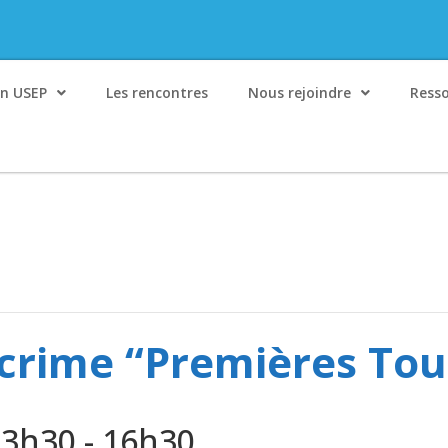
on USEP
Les rencontres
Nous rejoindre
Ress
crime “Premières To
13h30
-
16h30