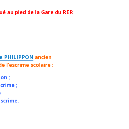
tué au pied de la Gare du RER
re PHILIPPON
ancien
 l’escrime scolaire :
on ;
crime ;
)
escrime.