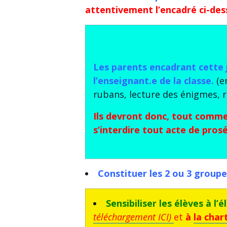
attentivement l’encadré ci-des
Les parents encadrant cette 
l’enseignant.e de la classe.
(e
rubans, lecture des énigmes, r
Ils devront donc, tout comme 
s’interdire tout acte de pros
Constituer les 2 ou 3 groupe
Sensibiliser les élèves à l
téléchargement ICI)
et
à
la char