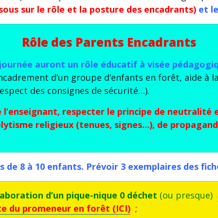
sous sur le rôle et la posture des encadrants)
et l
Rôle des Parents Encadrants
journée auront un rôle éducatif à visée pédagogiq
ncadrement d’un groupe d’enfants en forêt, aide à la
espect des consignes de sécurité…).
l’enseignant, respecter le principe de neutralité e
élytisme religieux (tenues, signes…), de propagan
s de 8 à 10 enfants. Prévoir 3 exemplaires des fich
’élaboration d’un pique-nique 0 déchet
(ou presque)
te du promeneur en forêt (ICI)
;