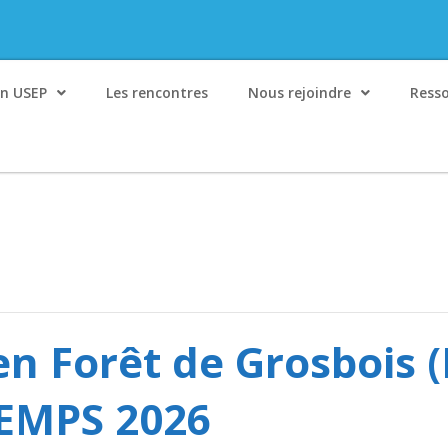
on USEP
Les rencontres
Nous rejoindre
Ress
en Forêt de Grosbois (
TEMPS 2026