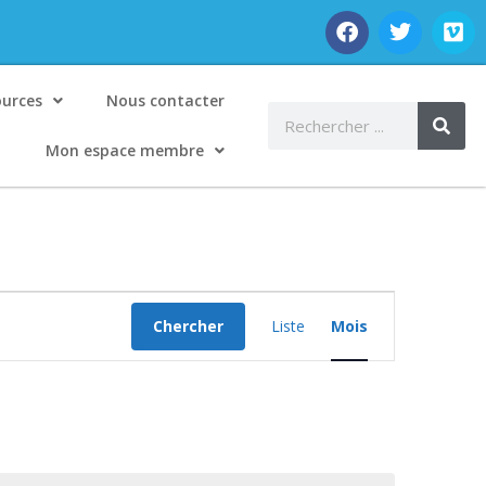
ources
Nous contacter
Mon espace membre
Navigation
Chercher
Liste
Mois
de
vues
Évènement