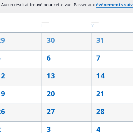
Aucun résultat trouvé pour cette vue. Passer aux
évènements sui
Notice
J
V
0
0
0
29
30
31
évènement,
évènement,
évènemen
0
0
0
5
6
7
évènement,
évènement,
évènemen
0
0
0
12
13
14
évènement,
évènement,
évènemen
0
0
0
19
20
21
évènement,
évènement,
évènemen
0
0
0
26
27
28
évènement,
évènement,
évènemen
0
0
0
2
3
4