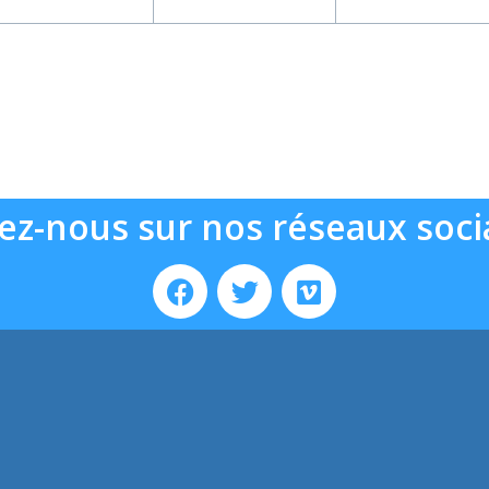
évènement,
évènement,
évènemen
ez-nous sur nos réseaux soci