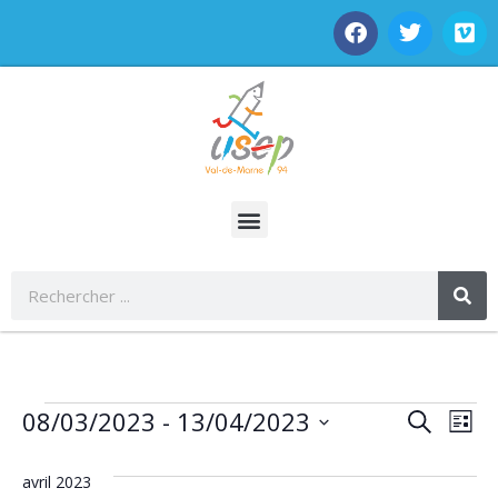
Rech
Na
08/03/2023
 - 
13/04/2023
Recherche
Liste
Sélectionnez
de
et
une
date.
avril 2023
vu