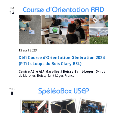
JEU
13
13 avril 2023
Défi Course d’Orientation Génération 2024
(P’Tits Loups du Bois Clary-BSL)
Centre Aéré ALP Marolles à Boissy-Saint-Léger
154 rue
de Marolles, Boissy-Saint-Léger, France
MER
8