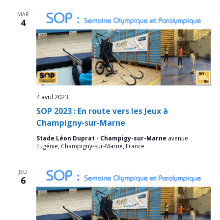
navig
Év
MAR
de
4
vues
Évèn
4 avril 2023
SOP 2023 : En route vers les Jeux à
Champigny-sur-Marne
Stade Léon Duprat - Champigy-sur-Marne
avenue
Eugénie, Champigny-sur-Marne, France
JEU
6