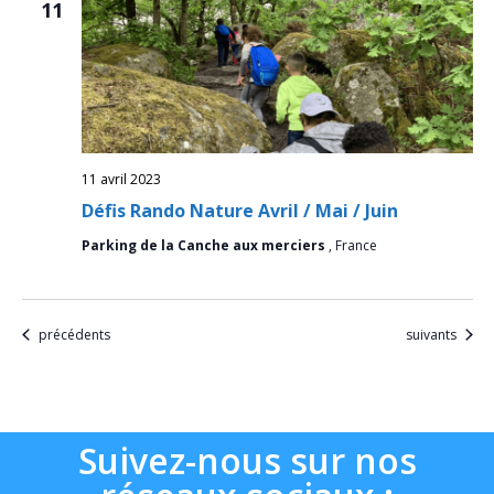
11
11 avril 2023
Défis Rando Nature Avril / Mai / Juin
Parking de la Canche aux merciers
, France
Évènements
Évènements
précédents
suivants
Suivez-nous sur nos