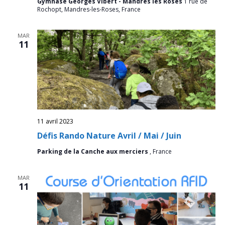
Gymnase Georges Vibert - Mandres les Roses
1 rue de
Rochopt, Mandres-les-Roses, France
MAR
11
11 avril 2023
Défis Rando Nature Avril / Mai / Juin
Parking de la Canche aux merciers
, France
MAR
11